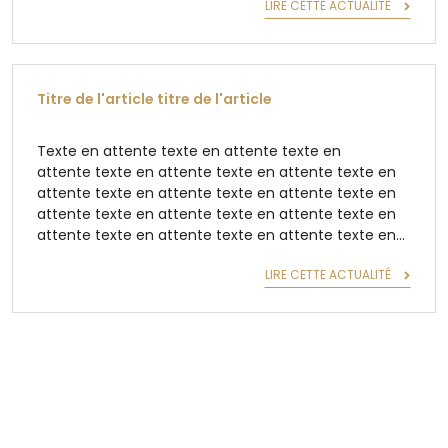
LIRE CETTE ACTUALITÉ
Titre de l'article titre de l'article
Texte en attente texte en attente texte en
attente texte en attente texte en attente texte en
attente texte en attente texte en attente texte en
attente texte en attente texte en attente texte en
attente texte en attente texte en attente texte en...
LIRE CETTE ACTUALITÉ