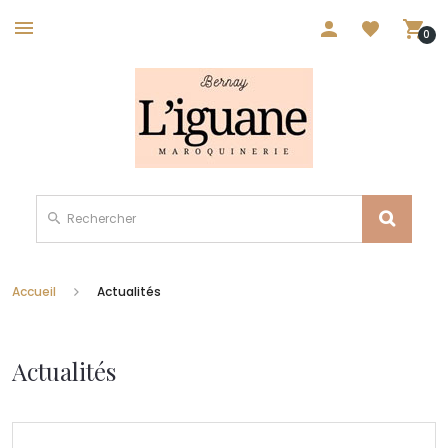
0
Accueil
Actualités
Actualités