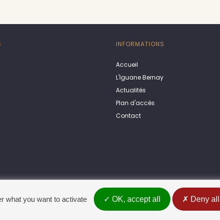
S
INFORMATIONS
Accueil
L'Iguane Bernay
Actualités
Plan d'accès
Contact
er what you want to activate
OK, accept all
Deny all
te
Rétractation
Mentions légales
Politique de confidentialité